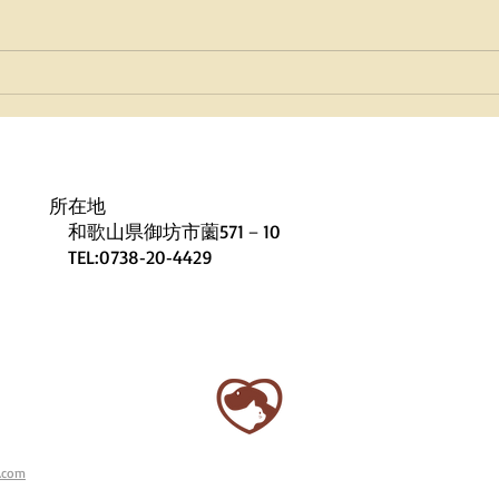
今年も・・・
🎍
せ⛄
所在地
和歌山県御坊市薗571－10
TEL:0738‐20‐4429
.com