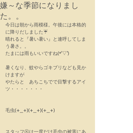
嫌～な季節になりまし
た。。
今日は朝から雨模様。午後には本格的
に降りだしました☔
晴れると『暑い暑い』と連呼してしま
う暑さ。。
たまには雨もいいですね(*'▽')
暑くなり、蚊やらゴキブリなども見か
けますが
やたらと　あちこちでで目撃するアイ
ツ・・・・・・・
毛虫(+_+)(+_+)(+_+)
スタッフⓀは一度だけ毛虫の被害にあ