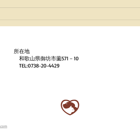
🎍
せ⛄
所在地
和歌山県御坊市薗571－10
TEL:0738‐20‐4429
.com