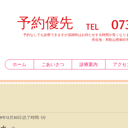
予約優先
0738-20
TEL
予約なしでも診察できますが混雑時はお待たせする時間が長くなりま
所在地：和歌山県御坊市薗５７
ホーム
ごあいさつ
診療案内
アクセ
19年12月30日
読了時間: 1分