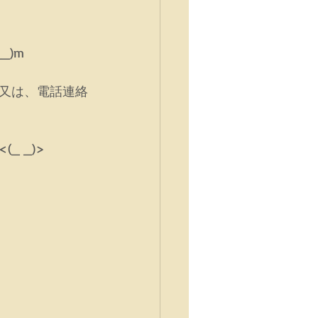
_)m
又は、電話連絡
 _)>