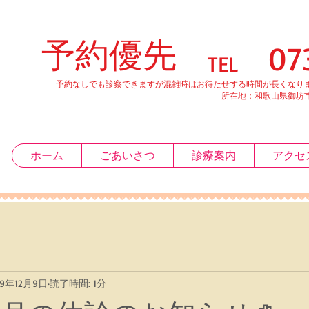
予約優先
0738-20
TEL
予約なしでも診察できますが混雑時はお待たせする時間が長くなりま
所在地：和歌山県御坊市薗５７
ホーム
ごあいさつ
診療案内
アクセ
19年12月9日
読了時間: 1分