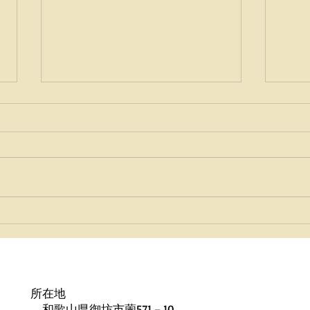
今年も・・・
🎍
せ⛄
所在地
和歌山県御坊市薗571－10