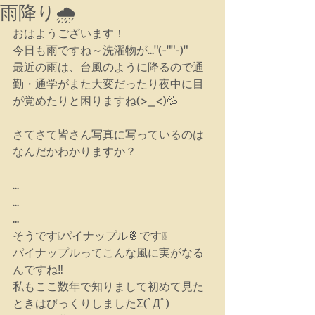
雨降り🌧
おはようございます！
今日も雨ですね～洗濯物が…"(-""-)"
最近の雨は、台風のように降るので通
勤・通学がまた大変だったり夜中に目
が覚めたりと困りますね(>_<)💦
さてさて皆さん写真に写っているのは
なんだかわかりますか？
…
…
…
そうです❕パイナップル🍍です❕❕
パイナップルってこんな風に実がなる
んですね‼
私もここ数年で知りまして初めて見た
ときはびっくりしましたΣ(ﾟДﾟ)